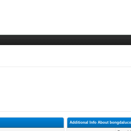
Additional Info About bongdalu