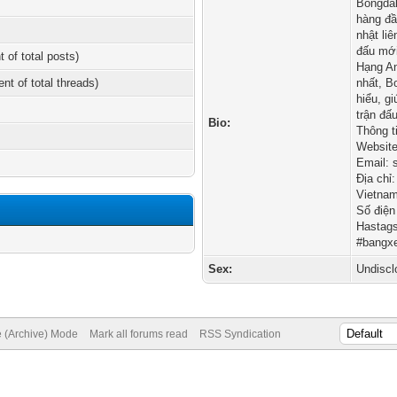
Bongdal
hàng đầ
nhật li
đấu mới
t of total posts)
Hạng An
ent of total threads)
nhất, B
hiểu, gi
trận đấ
Bio:
Thông ti
Website
Email:
Địa chỉ
Vietna
Số điện
Hastags
#bangxe
Sex:
Undiscl
e (Archive) Mode
Mark all forums read
RSS Syndication