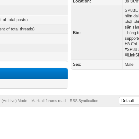
Location:
39 Đườn
SP8BET 
hiện đạ
t of total posts)
chặt ch
sẵn sàn
ent of total threads)
Bio:
Thông t
suppor
Hồ Chí 
#SP8BE
#lLink
Sex:
Male
e (Archive) Mode
Mark all forums read
RSS Syndication